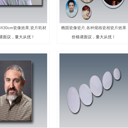
0X30cm瓷像效果,瓷片耗材
椭圆瓷像瓷片,各种规格瓷相瓷片效果
请面议，量大从优！
效果展示
价格请面议，量大从优！
展示