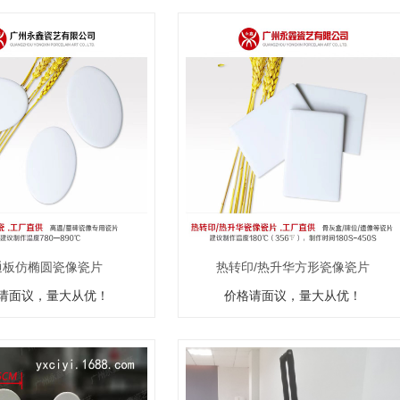
通板仿椭圆瓷像瓷片
热转印/热升华方形瓷像瓷片
请面议，量大从优！
价格请面议，量大从优！