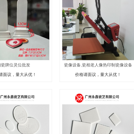
陶瓷牌位灵位批发
瓷像设备,瓷相老人像热印制瓷像设备
请面议，量大从优！
价格请面议，量大从优！