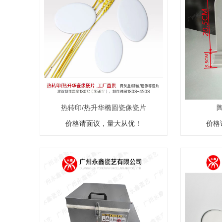
热转印/热升华椭圆瓷像瓷片
价格请面议，量大从优！
价格