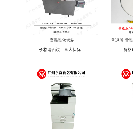
高温瓷像烤箱
普通版/骨
价格请面议，量大从优！
价格