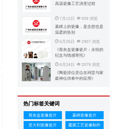
高温瓷像工艺演变过程
7月12日
939 浏览
墓碑上的瓷像，是念想也是
温柔的告别
6月26日
2907 浏览
《骨灰盒瓷像瓷片：永恒的
纪念与情感寄托》
6月24日
2079 浏览
《陶瓷排位灵位在祠堂与家
庭神位供奉中的应用》
热门标签关键词
骨灰盒瓷像瓷片
墓碑瓷像瓷片
意大利瓷像瓷片
覆膜工艺瓷像制作