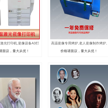
像激光打印机,瓷像设备A3打
高温瓷像专用烤炉,老人瓷像制作烤炉,
请面议，量大从优！
印机
价格请面议，量大从优！
瓷像小烤箱