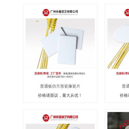
普通板仿方形瓷像瓷片
普
价格请面议，量大从优！
价格