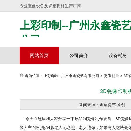
专业瓷像设备及瓷相耗材生产厂商
上彩印制--广州永鑫瓷
公司
专注瓷像设备
网站首页
公司简介
设备耗材
材料技术研发
当前位置：
上彩印制--广州永鑫瓷艺有限公司
>
瓷像创业
>
3
3D瓷像印制
新闻来源：永鑫瓷艺 原
今天在这里和大家分享一下热印制瓷像制作设备，3D瓷像
像为主 特别是
A4
版老人纪念照，老人遗像，如果有人这块瓷