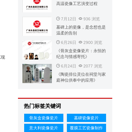
高温瓷像工艺演变过程
7月12日
936 浏览
墓碑上的瓷像，是念想也是
温柔的告别
6月26日
2900 浏览
《骨灰盒瓷像瓷片：永恒的
纪念与情感寄托》
艺现
6月24日
2077 浏览
《陶瓷排位灵位在祠堂与家
庭神位供奉中的应用》
热门标签关键词
骨灰盒瓷像瓷片
墓碑瓷像瓷片
意大利瓷像瓷片
覆膜工艺瓷像制作