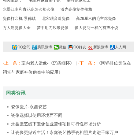
相关主题：
毛主席像价格十瓷
墓牌瓷像加工
水墨江南和青花瓷怎么那么像
激光瓷像制作价格
瓷像打印机 景德镇
北宋观音造瓷像
高28厘米的毛主席瓷像
万人迷瓷像大全
梦中用刀砍破瓷像
像大瓷商一样的有声小说
QQ空间
腾讯微博
微信
QQ好友
新浪微博
人人网
复制网址
一键分享
分享到：
·上一条：
室内老人遗像-《沉痛缅怀》
|
·下一条：
《陶瓷排位灵位在
祠堂与家庭神位供奉中的应用》
同类资讯
瓷像瓷片-永鑫瓷艺
瓷像选择以使用环境而不同
永鑫瓷艺线下瓷像创业营销项目可行性市场分析
让瓷像更贴近生活！永鑫瓷艺携手瓷相照片走进千家万户