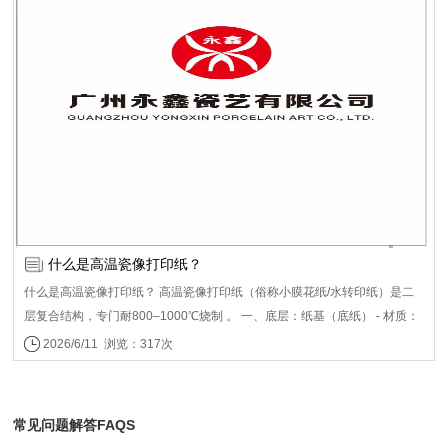
整度。 二、外添超细助剂（碳粉颗粒外表面包覆） 1. 气相二氧化硅（疏水
像制作设备、瓷像瓷片生产批发（以热转印瓷片、高温瓷像瓷片-主要应用
白炭黑，0.2%～2%） 最主要外添剂：改善碳粉流动性、防结块，让粉末在
于骨灰盒瓷像、室内老人遗像瓷像、墓碑瓷像等人像场景），截止2026年
打印机粉仓输送均匀；同时提升打印层致密度，覆膜刮压时不易局部掉粉。
工厂以有21年之久了，工厂面积2万平，工人40余人，深耕行业21年之久，
少量配方还会添加PMMA微粉等辅助流动。 三、激光瓷像覆膜工艺配套辅助
公司产品主要以欧美市场为主，国内辐射全国各地，市场市占率极高， 公司
材料（不属于碳粉，但和碳粉共同完成转印） 1. 封面油/转印覆膜液：有机
在瓷像行业内属于一站式服务商，主营高温釉中瓷像瓷片，适配
溶剂+成膜树脂，喷在打印好碳粉图案的纸面上，固化形成一层薄膜，将碳
850~1000℃覆膜转印工艺，分普通白瓷片（普通版也叫骨瓷瓷像瓷片）、
粉画面包覆在膜内；后续水泡脱纸，只把带碳粉的胶膜转贴到瓷板； 2. 保
高亮出口级瓷片、超薄瓷片；有方形、正圆片、椭圆、心形、牌位、异形，
护胶/隔离油：部分工艺在瓷板预处理使用，防止碳粉直接与瓷坯反应、控制
尺寸覆盖小规格骨灰盒瓷片到大尺寸墓碑瓷板，同时配套自家瓷像碳粉、封
釉面熔合程度。 四、高温过程变化简述（碳粉→瓷像） 1. 打印：碳粉树脂
面油、覆膜工艺的免油花纸、增亮膜、电烤箱也叫瓷像烤炉、激光瓷像打印
受热熔融，把无机色料固定在纸上； 2. 覆膜：覆膜包裹碳粉图案，水脱纸
机（A4机型以富士施乐机型为主-专业瓷像制作不推荐此机型，A3覆膜工艺
后膜带色料贴于瓷面； 3. 烧制：树脂、蜡、电荷剂、覆膜有机成分逐步烧
瓷像打印机以理光机型为主-推荐）整套瓷像耗材配套供应。 公司瓷片优
什么是高温瓷像打印纸？
尽，无机陶瓷色料在高温下烧结融合进瓷釉层，形成永久瓷像。 简要配比参
势：瓷片釉面平整度好、吸水率低，瓷片光亮白度高不失色、大批量做户外
考（行业常规区间，仅作参考，无通用公开成熟商用配方） 聚酯树脂35～
什么是高温瓷像打印纸？ 高温瓷像打印纸（俗称小膜花纸/水转印纸）是二
墓碑瓷像稳定性强，可小批量拿货也可批量定制。 广州永鑫瓷艺有限公司的
50% + 陶瓷色料30～45% + 蜡5～12% + 电荷调节剂1～4% + 外添二氧化
层复合结构，专门耐800–1000℃烧制 。 一、底层：纸基（底纸） - 材质：
瓷像瓷片、瓷像碳粉、覆膜工艺匹配度最高，大幅降低烧后起泡、爆点、发
硅0.3～1.5% 广州永鑫瓷艺有限公司覆膜工艺对于陶瓷碳粉 覆膜 慢烧（温
100%纯木浆（长纤维针叶木浆为主） - 克重：150–180g/㎡，挺度高、伸
2026/6/11 浏览：317次
灰失色问题，对设备使用环境要求极低。 同时公司可满足特殊需求客户瓷片
控仪控制烤箱）效果很，色彩还原度高，属于釉中彩工艺，在瓷像行业属于
缩率≤0.1%，泡水不易烂 - 作用：承载胶层与图案，转印后撕掉，不进窑
有裁切能力，可裁切出符合瓷像使用要求的白瓷板 公司瓷像瓷片非景德镇机
领先地位，与意大利工艺完全一致。 提示：瓷像碳粉调配陶瓷碳粉难度大，
烧。 二、上层：水溶性胶层（核心） - 材质：PVA（聚乙烯醇）+淀粉共
制版材质，景德镇机制版存在有颜色泛青、吃色现象。 广州永鑫瓷艺有限公
色料烧结温度、树脂热失重区间、颗粒粒径匹配度直接决定覆膜是否脱层、
混，加少量助剂 - 特性：遇水10–20秒溶解，让图案膜与底纸分离；耐高
常见问题解答FAQS
司可定制骨瓷板、高白瓷板，瓷质细腻，发色效果好，批量定制价格要相对
烧制是否发白、爆花、偏色，商用瓷像多采用成品专用高温瓷像碳粉，广州
温，800℃以上不残灰 - 厚度：5–10μm，均匀无漏胶 。 三、打印图案+保
有优势。 瓷像瓷片选型关键要点（建议采购前需了解） 1. 按工艺选 高温瓷