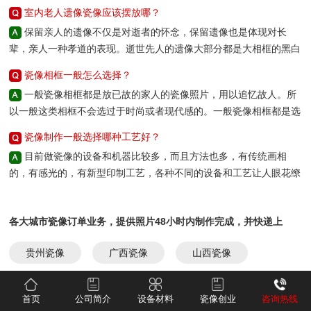
永鑫瓷艺覆膜工艺的陶瓷碳粉值得推荐。
护层（也有覆膜工艺的，就是打印加覆膜-增亮膜） - 图案层：陶瓷碳粉（金
室内老人遗像瓷像应该摆放哪？
像：优先釉面瓷片（釉中彩瓷板），素坯板不适合直接做覆膜转印；常规烧
属氧化物色料+树脂），打印在胶层上 - 封面油层或免油花纸：丙烯酸/纤维
保留亲人的遗像不仅是对逝者的怀念，保留遗像也是体现对长
制区间800~1000℃，瓷片耐受温度要匹配。 2. 外观指标 高白度、釉面平整
素树脂，保护图案、防刮、防釉泡；免油花纸属免喷型自带预涂层。 四、关
辈，亲人一种孝道的表现。逝世先人的遗像大部分都是大相框的黑白
无针孔、翘曲度小、吸水率低，否则水转时容易吸潮、烤后出现麻点、水
键性能 - 耐温：850–1000℃烧成，釉中彩/釉上彩通用 - 脱膜：水中15秒左
照片，正所谓父母是孩子最好的老师，你对逝者遗像的处理方法，时
印。 3. 规格 常规墓碑尺寸以：3寸、4寸、5寸、6寸7寸8寸方形/椭圆为
瓷像相框一般怎么选择？
右干净分离，无残胶 - 尺寸稳定：干湿伸缩率≤0.12%，图案不变形。 五、
刻都影响着你的后代，处理好遗像放置的地方也是非常必要的。
主，现在也有很多客户采用心形和正圆的瓷片；有一些墓碑已经立好可以采
常见类型 - 喷墨型：纸基+PVA胶层，适配高温陶瓷墨水以喷墨刷粉工艺应
一般瓷像相框都是放已故的家人的瓷像照片，用以追忆故人。所
用超薄一毫米瓷片，不需要开槽，直接粘贴非常美观漂亮且显档次（超薄可
用为主（此工艺制作方形黑白可以的，彩色比较难驾驭，普遍存在重影 清晰
以一般这类相框不会选过于时尚或者现代感的。一般瓷像相框都是选
用结构胶玻璃胶，非常牢固）；骨灰盒用小瓷片以1寸1.5寸2寸3寸方形椭圆
度不够等问题，满足不了规模化批量制作，至今还有一些老艺人在使用此工
比较古朴或者深色一些的，比如朱红色，红木色，黑色等。当然相框
为主；室内老人遗像国内普遍性的以12寸方形为主。 五、简单采购建议 1.
瓷像制作一般选择哪种工艺好？
艺，工艺繁杂年轻人基本上接受不了） - 激光型：带防静电涂层，适配激光
的花边可以自己根据需要选择。
新手小工作室：先少量采购，后期根据当地实际需求再批量采购； 2.选择
目前做瓷像的设备和机器比较多，而且方法也多，有传统画相
陶瓷碳粉（此工艺对环境要求高，主要是对湿度要求高，一旦受潮维护成本
规模化工厂：广州永鑫瓷艺有限公司，品质、售后服务有保障； 广州永鑫瓷
的，有感光的，有新型印制工艺，各种不同的设备和工艺让人眼花缭
高） - 激光型：免油花纸+覆膜：适配激光陶瓷碳粉，表层预覆耐高温保护
艺有限公司产品辐射全球80多个国家，国内市场全覆盖，深耕行业21年值
乱，那么瓷像制作一般用哪种工艺比较好？主要看还是看您应用的工
膜，省工序（此工艺目前是市场上瓷像制作最先进的瓷像制作工艺，与意大
得推荐
艺和需求，如果您传统的高温瓷像，那么就要专业的打印机。用新的
利工艺一样）。 广州永鑫瓷艺有限公司目前以激光型：免油花纸+覆膜工艺
各大城市瓷像订单业务，提供照片48小时内制作完成，并快递上
制作工艺，我们建议用新瓷像制作工艺，上手学习速度快，制作工艺
为主，制作温度区间850-1000度高温烧制成像，适合要求高，批量制作的
简单，瓷像印制立等可取。
瓷像客户。
门：
贵州瓷像
广西瓷像
山西瓷像
浙江瓷像
四川瓷像
河北瓷像
首页
公司简介
设备材料
瓷像创业
咨询热线