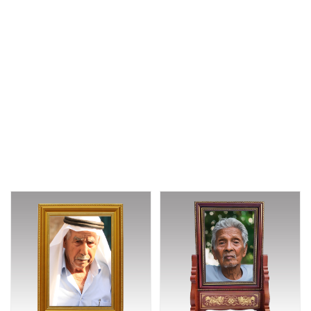
室内瓷像纪念像,老人像遗照，室
仿意高亮白瓷像瓷片批发
内老人瓷像