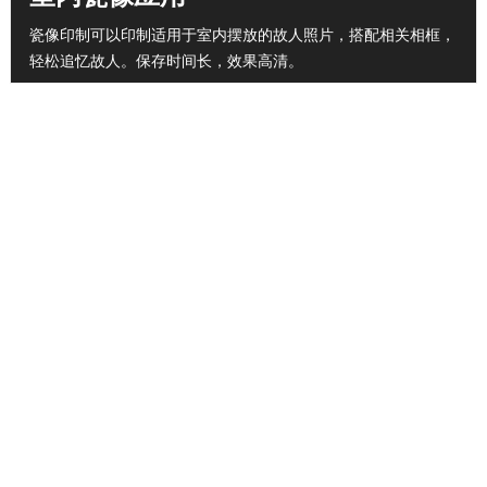
瓷像印制可以印制适用于室内摆放的故人照片，搭配相关相框，
轻松追忆故人。保存时间长，效果高清。
出口版仿意瓷像瓷片批发 量大从
老人瓷像瓷片，骨灰盒瓷像瓷片
优
及墓碑瓷相瓷片