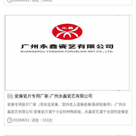
面，实现永久不褪色瓷像。 整体分为内核主料+外添助剂两大块，下面结合
覆膜移贴工艺说明各组分作用： 一、核心主体组分（碳粉颗粒内部） 1. 粘
结树脂（聚酯/苯乙烯丙烯酸树脂，占比约15%～60%） - 常用：聚酯树脂、
苯乙烯-丙烯酸共聚树脂 - 作用： 1. 常温下把陶瓷色粉粘结成固态颗粒，满
足激光机显影、定影，把图案固化在打印纸/膜纸上； 2. 覆膜工序中依靠树
脂粘性，让画面整体附着在转印膜（封面油膜）上，方便水脱纸、刮膜转贴
到瓷片； 3. 烧制阶段（800～1000℃）树脂高温分解、燃烧挥发，不会残
留杂质影响发色。 2. 无机陶瓷色料（瓷用高温颜料，占比30%～85%，决
定瓷像颜色） 区别普通办公碳粉碳黑，瓷像碳粉用耐高温无机氧化物陶瓷颜
料： - 黑色：钴黑、铁锰氧化物 - 红色/橘红：铁红、镉系（微量）、稀土陶
瓷红 - 黄色：铬黄、钒锡黄 - 蓝色：钴蓝 - 作用：烧制后唯一留存显色组
分，与瓷釉熔融结合，耐日晒、酸碱、风化；覆膜转印成败关键在于色料粒
径，过粗易导致转印后画面起颗粒、烧制爆点。 3. 脱模蜡（聚乙烯蜡、聚
瓷像瓷片专用厂家-广州永鑫瓷艺有限公司
丙烯蜡、蒙旦蜡，5%～15%） - 作用： ① 激光定影时改善熔融流动性，防
瓷像专用瓷片厂家（骨灰盒瓷像、室内老人遗像瓷像/墓碑瓷像用）-广州永
止碳粉粘在定影辊； ② 覆膜水脱工序辅助膜层与底纸分离，减少撕膜时画
鑫瓷艺有限公司 瓷像瓷片属于小众特种陶瓷板，永鑫瓷艺属于全国性瓷像瓷
面断墨、掉粉； ③ 高温下完全烧失。 4. 电荷调节剂（CCA，1%～6%） 季
片知名品牌，主要分：行业专项瓷像耗材厂、陶瓷产区通用瓷板加工厂 下面
2026/6/11 浏览：310次
铵盐、金属偶氮络合物等，控制碳粉摩擦带电极性与带电量，保障激光打印
按常用度整理： 一、国内专业瓷像成套耗材厂家：做瓷像全产业链，最适配
机静电成像均匀，避免打印发虚、漏粉、图案斑驳，间接保证覆膜后画面完
骨灰盒瓷像、室内老人遗像瓷像、墓碑瓷像 广州永鑫瓷艺有限公司专注于瓷