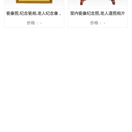
瓷像照,纪念瓷相,老人纪念像，
室内瓷像纪念照,老人遗照相片
瓷相订制
价格：
-
价格：
-