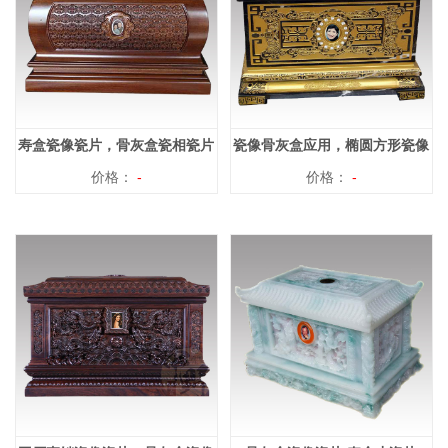
寿盒瓷像瓷片，骨灰盒瓷相瓷片
瓷像骨灰盒应用，椭圆方形瓷像
价格：
-
价格：
瓷片
-