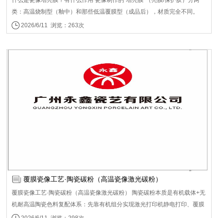
类：高温烧制型（釉中）和那些低温覆膜型（成品后），材质完全不同。
一、高温烧制型（850–1000℃进窑） 这是目前全球瓷像制作领先工艺，墓
2026/6/11 浏览：263次
碑瓷像主流，打印覆膜、成膜后和瓷釉一起烧。 - 主体：固化丙烯酸树脂
（或改性环氧树脂） - 功能成分：玻璃熔块（低熔点）+ 二氧化硅/氧化铝微
粉 - 溶剂：乙醇/乙酸酯类，快干、流平好 - 特性： - 烧后透明、高光泽（釉
面质感） - 耐高温、不发黄、不龟裂 - 作用：保护图案、增亮、防釉泡、助
发色 防刮防晒不褪色，以应用于户外墓碑瓷像领域为主 二、 高温增亮膜：
树脂+玻璃粉 → 进窑850℃+ → 永久釉面亮 三、选购要点- 高温瓷像（要耐
久）：选高温工艺的（烧后无残灰、光泽均匀） 四、使用流程：需激光瓷像
打印机打印陶瓷碳粉在专用纸上--覆膜压实--水转移—刮水—进电窑（也叫
烤箱，瓷像制作专用的）慢烧-完成。此工艺属于该领域全球最先进的瓷像
制作工艺。 广州永鑫瓷艺有限公司采用理光机型，覆膜工艺在850-1000°高
温烧制成像，色彩还原度极高，该工艺稳定性好，对使用环境没有什么特殊
要求
覆膜瓷像工艺·陶瓷碳粉（高温瓷像激光碳粉）
覆膜瓷像工艺·陶瓷碳粉（高温瓷像激光碳粉） 陶瓷碳粉本质是有机载体+无
机耐高温陶瓷色料复配体系：先靠有机组分实现激光打印机静电打印、覆膜
转印；高温烧制时有机物全部燃烧气化，只留下无机陶瓷颜料熔结在瓷板釉
2026/6/11 浏览：298次