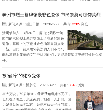
嵊州市烈士墓碑镶嵌彩色瓷像 市民祭奠可瞻仰英烈
遗容了
新闻来源：浙江日报 2020-3-27
共有:
3285
浏览
清明节前夕，3月30日，鹿山公园烈士陵
园内的六座烈士墓碑镶嵌上了崭新的彩色
瓷像，墓碑上的字也被金色油漆重新描绘
一新。自此，前来缅怀英烈的人们不再只
能从墓碑上简单的文字中认识他们，更能清楚知道英烈们长什么模
样。
被“砸碎”的姥爷瓷像
新闻来源：新京报 2020-3-27
共有:
3645
浏览
崔大克说，70多年来，母亲只知道姥爷死了，
但死在了哪里，怎么死的，她都一无所知。因
为姥爷是国民党军官，她也不敢去寻根问底，