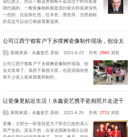
追忆故人。所以一般这类相框不会选过于时尚或者
现代感的。一般瓷像相框都是选比较古朴或者深色
一些的，比如朱红色，红木色，黑色等。当然相框
的花边可以自己根据需要选择。
公司江西宁都客户下乡摆摊瓷像制作现场，创业太
简单了
新闻来源：永鑫瓷艺 原创 2021-6-23
共有:
2960
浏览
公司江西宁都客户下乡摆摊瓷像制作现场，创
业太简单了。虽然下着很大雨，但是现场依然
有不少老人前来观看和制作。
让瓷像更贴近生活！永鑫瓷艺携手瓷相照片走进千
家万户
新闻来源：永鑫瓷艺 原创 2021-6-25
共有:
2711
浏览
瓷像，大部分一听觉得是为了怀念已故的亲人
而产生的。其实不然，在发达国家在很久以前