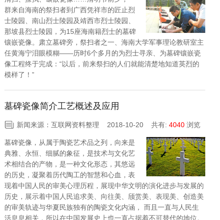
群来自海南的祭扫者到广西凭祥市的匠止烈
士陵园、南山烈士陵园及靖西市烈士陵园、
那坡县烈士陵园，为15座海南籍烈士的墓碑
镶嵌瓷像。肃立墓碑旁，祭扫者之一、海南大学军事理论教研室主
任黄海宁泪眼模糊——历时6个多月的为烈士寻亲、为墓碑镶嵌瓷
像工程终于完成：“以后，前来祭扫的人们就能清楚地知道英烈的
模样了！”
墓碑瓷像简介工艺概述及应用
新闻来源：互联网资料整理 2018-10-20
共有:
4040
浏览
墓碑瓷像，从属于陶瓷艺术品之列，向来是
典雅、永恒、细腻的象征，是技术与文化艺
术相结合的产物，是一种文化形态，其悠远
的历史，凝聚着历代陶工的智慧和心血，表
现着中国人民的审美心理历程，展现中华文明的演化进步与发展的
历史，展示着中国人民追求美、向往美、颀赏美、表现美、创造美
的审美轨迹与华夏民族独有的陶瓷文化内涵， 而且一直与人民生
活息息相关，所以在中国发展史上也一直占据着不可替代的地位。