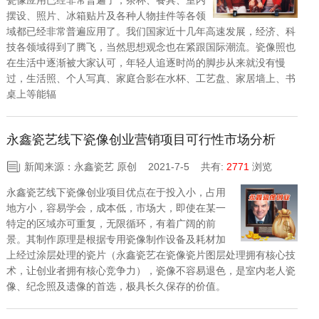
瓷像应用已经非常普遍了，茶杯、餐具、室内
摆设、照片、冰箱贴片及各种人物挂件等各领
域都已经非常普遍应用了。我们国家近十几年高速发展，经济、科
技各领域得到了腾飞，当然思想观念也在紧跟国际潮流。瓷像照也
在生活中逐渐被大家认可，年轻人追逐时尚的脚步从来就没有慢
过，生活照、个人写真、家庭合影在水杯、工艺盘、家居墙上、书
桌上等能辐
永鑫瓷艺线下瓷像创业营销项目可行性市场分析
新闻来源：永鑫瓷艺 原创 2021-7-5
共有:
2771
浏览
永鑫瓷艺线下瓷像创业项目优点在于投入小，占用
地方小，容易学会，成本低，市场大，即使在某一
特定的区域亦可重复，无限循环，有着广阔的前
景。其制作原理是根据专用瓷像制作设备及耗材加
上经过涂层处理的瓷片（永鑫瓷艺在瓷像瓷片图层处理拥有核心技
术，让创业者拥有核心竞争力），瓷像不容易退色，是室内老人瓷
像、纪念照及遗像的首选，极具长久保存的价值。