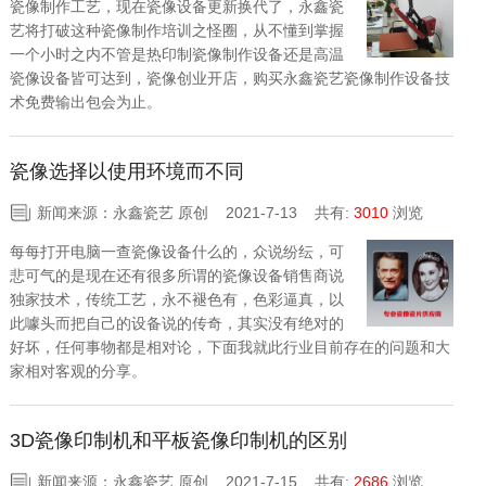
瓷像制作工艺，现在瓷像设备更新换代了，永鑫瓷
艺将打破这种瓷像制作培训之怪圈，从不懂到掌握
一个小时之内不管是热印制瓷像制作设备还是高温
瓷像设备皆可达到，瓷像创业开店，购买永鑫瓷艺瓷像制作设备技
术免费输出包会为止。
瓷像选择以使用环境而不同
新闻来源：永鑫瓷艺 原创 2021-7-13
共有:
3010
浏览
每每打开电脑一查瓷像设备什么的，众说纷纭，可
悲可气的是现在还有很多所谓的瓷像设备销售商说
独家技术，传统工艺，永不褪色有，色彩逼真，以
此噱头而把自己的设备说的传奇，其实没有绝对的
好坏，任何事物都是相对论，下面我就此行业目前存在的问题和大
家相对客观的分享。
3D瓷像印制机和平板瓷像印制机的区别
新闻来源：永鑫瓷艺 原创 2021-7-15
共有:
2686
浏览