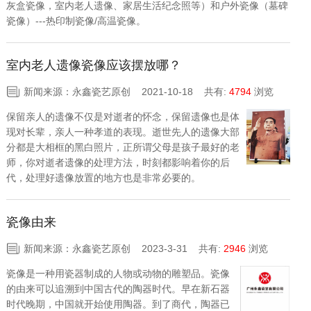
灰盒瓷像，室内老人遗像、家居生活纪念照等）和户外瓷像（墓碑
瓷像）---热印制瓷像/高温瓷像。
室内老人遗像瓷像应该摆放哪？
新闻来源：永鑫瓷艺原创 2021-10-18
共有:
4794
浏览
保留亲人的遗像不仅是对逝者的怀念，保留遗像也是体
现对长辈，亲人一种孝道的表现。逝世先人的遗像大部
分都是大相框的黑白照片，正所谓父母是孩子最好的老
师，你对逝者遗像的处理方法，时刻都影响着你的后
代，处理好遗像放置的地方也是非常必要的。
瓷像由来
新闻来源：永鑫瓷艺原创 2023-3-31
共有:
2946
浏览
瓷像是一种用瓷器制成的人物或动物的雕塑品。瓷像
的由来可以追溯到中国古代的陶器时代。早在新石器
时代晚期，中国就开始使用陶器。到了商代，陶器已