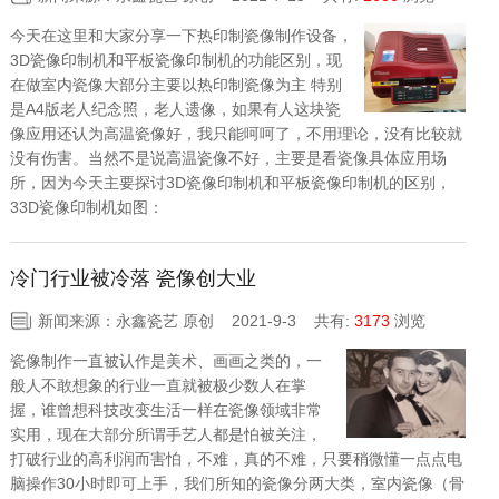
今天在这里和大家分享一下热印制瓷像制作设备，
3D瓷像印制机和平板瓷像印制机的功能区别，现
在做室内瓷像大部分主要以热印制瓷像为主 特别
是A4版老人纪念照，老人遗像，如果有人这块瓷
像应用还认为高温瓷像好，我只能呵呵了，不用理论，没有比较就
没有伤害。当然不是说高温瓷像不好，主要是看瓷像具体应用场
所，因为今天主要探讨3D瓷像印制机和平板瓷像印制机的区别，
33D瓷像印制机如图：
冷门行业被冷落 瓷像创大业
新闻来源：永鑫瓷艺 原创 2021-9-3
共有:
3173
浏览
瓷像制作一直被认作是美术、画画之类的，一
般人不敢想象的行业一直就被极少数人在掌
握，谁曾想科技改变生活一样在瓷像领域非常
实用，现在大部分所谓手艺人都是怕被关注，
打破行业的高利润而害怕，不难，真的不难，只要稍微懂一点点电
脑操作30小时即可上手，我们所知的瓷像分两大类，室内瓷像（骨